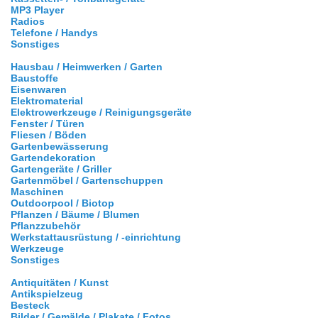
MP3 Player
Radios
Telefone / Handys
Sonstiges
Hausbau / Heimwerken / Garten
Baustoffe
Eisenwaren
Elektromaterial
Elektrowerkzeuge / Reinigungsgeräte
Fenster / Türen
Fliesen / Böden
Gartenbewässerung
Gartendekoration
Gartengeräte / Griller
Gartenmöbel / Gartenschuppen
Maschinen
Outdoorpool / Biotop
Pflanzen / Bäume / Blumen
Pflanzzubehör
Werkstattausrüstung / -einrichtung
Werkzeuge
Sonstiges
Antiquitäten / Kunst
Antikspielzeug
Besteck
Bilder / Gemälde / Plakate / Fotos