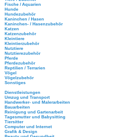
Fische / Aquarien
Hunde
Hundezubehör
Kaninchen / Hasen
Kaninchen- / Hasenzubehör
Katzen
Katzenzubehör
Kleintiere
Kleintierzubehör
Nutztiere
Nutztierezubehör
Pferde
Pferdezubehör
Reptilien / Terrarien
Vögel
Vögelzubehör
Sonstiges
Dienstleistungen
Umzug und Transport
Handwerker- und Malerarbeiten
Bauarbeiten
Reinigung und Gartenarbeit
Tagesmutter und Babysitting
Tiersitter
Computer und Internet
Grafik & Design
Beauty und Gesundheit