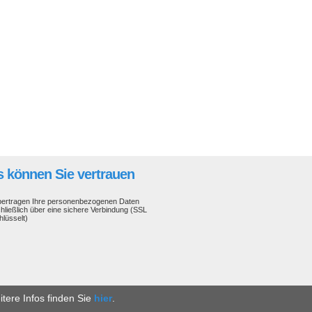
 können Sie vertrauen
bertragen Ihre personenbezogenen Daten
hließlich über eine sichere Verbindung (SSL
hlüsselt)
tere Infos finden Sie
hier
.