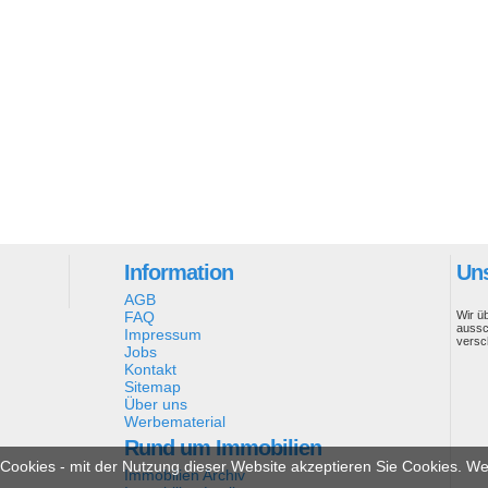
Information
Uns
AGB
FAQ
Wir ü
aussc
Impressum
versc
Jobs
Kontakt
Sitemap
Über uns
Werbematerial
Rund um Immobilien
ookies - mit der Nutzung dieser Website akzeptieren Sie Cookies. Wei
Immobilien Archiv