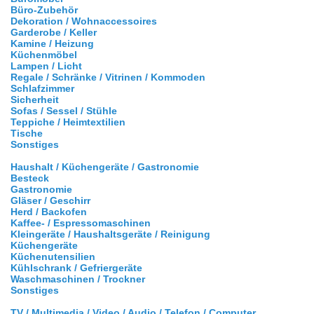
Büro-Zubehör
Dekoration / Wohnaccessoires
Garderobe / Keller
Kamine / Heizung
Küchenmöbel
Lampen / Licht
Regale / Schränke / Vitrinen / Kommoden
Schlafzimmer
Sicherheit
Sofas / Sessel / Stühle
Teppiche / Heimtextilien
Tische
Sonstiges
Haushalt / Küchengeräte / Gastronomie
Besteck
Gastronomie
Gläser / Geschirr
Herd / Backofen
Kaffee- / Espressomaschinen
Kleingeräte / Haushaltsgeräte / Reinigung
Küchengeräte
Küchenutensilien
Kühlschrank / Gefriergeräte
Waschmaschinen / Trockner
Sonstiges
TV / Multimedia / Video / Audio / Telefon / Computer