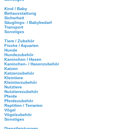
Kind / Baby
Bettausstattung
Sicherheit
Säuglings- / Babybedarf
Transport
Sonstiges
Tiere / Zubehör
Fische / Aquarien
Hunde
Hundezubehör
Kaninchen / Hasen
Kaninchen- / Hasenzubehör
Katzen
Katzenzubehör
Kleintiere
Kleintierzubehör
Nutztiere
Nutztierezubehör
Pferde
Pferdezubehör
Reptilien / Terrarien
Vögel
Vögelzubehör
Sonstiges
Dienstleistungen