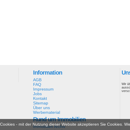
Information
Uns
AGB
FAQ
Wir ü
aussc
Impressum
versc
Jobs
Kontakt
Sitemap
Über uns
Werbematerial
Rund um Immobilien
ookies - mit der Nutzung dieser Website akzeptieren Sie Cookies. Wei
Immobilien Archiv