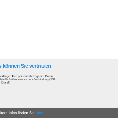
 können Sie vertrauen
bertragen Ihre personenbezogenen Daten
hließlich über eine sichere Verbindung (SSL
hlüsselt)
tere Infos finden Sie
hier
.