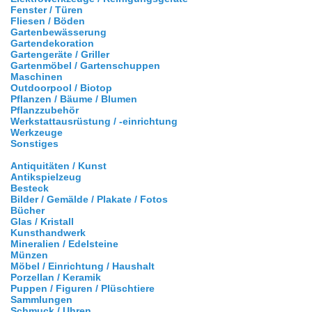
Fenster / Türen
Fliesen / Böden
Gartenbewässerung
Gartendekoration
Gartengeräte / Griller
Gartenmöbel / Gartenschuppen
Maschinen
Outdoorpool / Biotop
Pflanzen / Bäume / Blumen
Pflanzzubehör
Werkstattausrüstung / -einrichtung
Werkzeuge
Sonstiges
Antiquitäten / Kunst
Antikspielzeug
Besteck
Bilder / Gemälde / Plakate / Fotos
Bücher
Glas / Kristall
Kunsthandwerk
Mineralien / Edelsteine
Münzen
Möbel / Einrichtung / Haushalt
Porzellan / Keramik
Puppen / Figuren / Plüschtiere
Sammlungen
Schmuck / Uhren