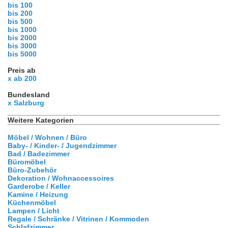
bis 100
bis 200
bis 500
bis 1000
bis 2000
bis 3000
bis 5000
Preis ab
x ab 200
Bundesland
x Salzburg
Weitere Kategorien
Möbel / Wohnen / Büro
Baby- / Kinder- / Jugendzimmer
Bad / Badezimmer
Büromöbel
Büro-Zubehör
Dekoration / Wohnaccessoires
Garderobe / Keller
Kamine / Heizung
Küchenmöbel
Lampen / Licht
Regale / Schränke / Vitrinen / Kommoden
Schlafzimmer