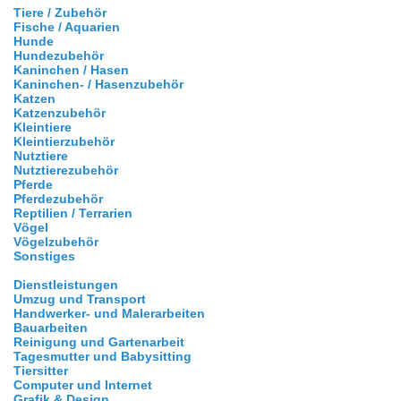
Tiere / Zubehör
Fische / Aquarien
Hunde
Hundezubehör
Kaninchen / Hasen
Kaninchen- / Hasenzubehör
Katzen
Katzenzubehör
Kleintiere
Kleintierzubehör
Nutztiere
Nutztierezubehör
Pferde
Pferdezubehör
Reptilien / Terrarien
Vögel
Vögelzubehör
Sonstiges
Dienstleistungen
Umzug und Transport
Handwerker- und Malerarbeiten
Bauarbeiten
Reinigung und Gartenarbeit
Tagesmutter und Babysitting
Tiersitter
Computer und Internet
Grafik & Design