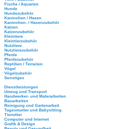
Fische / Aquarien
Hunde
Hundezubehör
Kaninchen / Hasen
Kaninchen- / Hasenzubehör
Katzen
Katzenzubehör
Kleintiere
Kleintierzubehör
Nutztiere
Nutztierezubehör
Pferde
Pferdezubehör
Reptilien / Terrarien
Vögel
Vögelzubehör
Sonstiges
Dienstleistungen
Umzug und Transport
Handwerker- und Malerarbeiten
Bauarbeiten
Reinigung und Gartenarbeit
Tagesmutter und Babysitting
Tiersitter
Computer und Internet
Grafik & Design
Beauty und Gesundheit