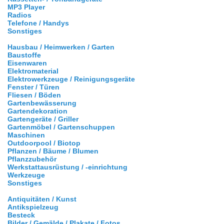
MP3 Player
Radios
Telefone / Handys
Sonstiges
Hausbau / Heimwerken / Garten
Baustoffe
Eisenwaren
Elektromaterial
Elektrowerkzeuge / Reinigungsgeräte
Fenster / Türen
Fliesen / Böden
Gartenbewässerung
Gartendekoration
Gartengeräte / Griller
Gartenmöbel / Gartenschuppen
Maschinen
Outdoorpool / Biotop
Pflanzen / Bäume / Blumen
Pflanzzubehör
Werkstattausrüstung / -einrichtung
Werkzeuge
Sonstiges
Antiquitäten / Kunst
Antikspielzeug
Besteck
Bilder / Gemälde / Plakate / Fotos