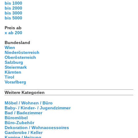
bis 1000
bis 2000
bis 3000
bis 5000
Preis ab
x ab 200
Bundesland
Wien
Niederösterreich
Oberösterreich
Salzburg
Steiermark
Kärnten
Tirol
Vorarlberg
Weitere Kategorien
Möbel / Wohnen / Büro
Baby- / Kinder- / Jugendzimmer
Bad / Badezimmer
Büromöbel
Büro-Zubehör
Dekoration / Wohnaccessoires
Garderobe / Keller
Kamine / Heizung