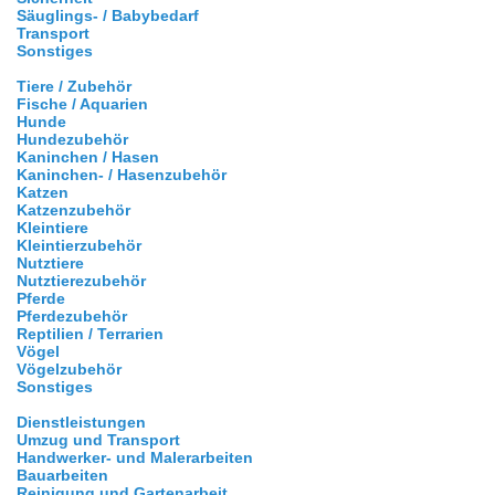
Säuglings- / Babybedarf
Transport
Sonstiges
Tiere / Zubehör
Fische / Aquarien
Hunde
Hundezubehör
Kaninchen / Hasen
Kaninchen- / Hasenzubehör
Katzen
Katzenzubehör
Kleintiere
Kleintierzubehör
Nutztiere
Nutztierezubehör
Pferde
Pferdezubehör
Reptilien / Terrarien
Vögel
Vögelzubehör
Sonstiges
Dienstleistungen
Umzug und Transport
Handwerker- und Malerarbeiten
Bauarbeiten
Reinigung und Gartenarbeit