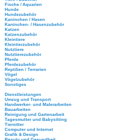
Fische / Aquarien
Hunde
Hundezubehör
Kaninchen / Hasen
Kaninchen- / Hasenzubehör
Katzen
Katzenzubehör
Kleintiere
Kleintierzubehör
Nutztiere
Nutztierezubehör
Pferde
Pferdezubehör
Reptilien / Terrarien
Vögel
Vögelzubehör
Sonstiges
Dienstleistungen
Umzug und Transport
Handwerker- und Malerarbeiten
Bauarbeiten
Reinigung und Gartenarbeit
Tagesmutter und Babysitting
Tiersitter
Computer und Internet
Grafik & Design
Beauty und Gesundheit