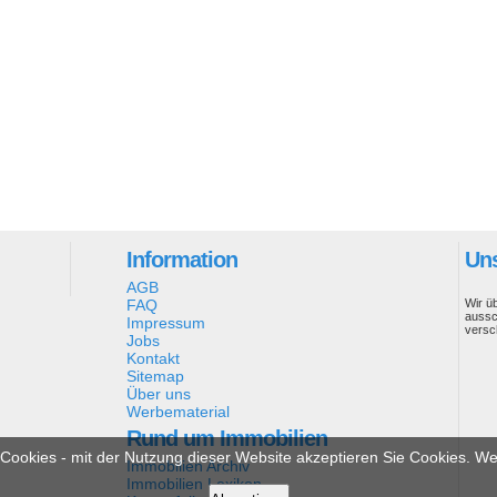
Information
Uns
AGB
FAQ
Wir ü
aussc
Impressum
versc
Jobs
Kontakt
Sitemap
Über uns
Werbematerial
Rund um Immobilien
ookies - mit der Nutzung dieser Website akzeptieren Sie Cookies. Wei
Immobilien Archiv
Immobilien Lexikon