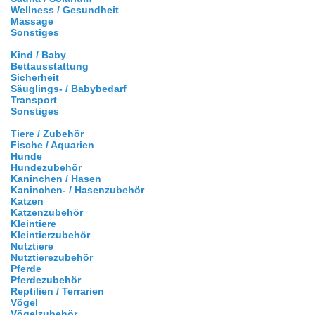
Wellness / Gesundheit
Massage
Sonstiges
Kind / Baby
Bettausstattung
Sicherheit
Säuglings- / Babybedarf
Transport
Sonstiges
Tiere / Zubehör
Fische / Aquarien
Hunde
Hundezubehör
Kaninchen / Hasen
Kaninchen- / Hasenzubehör
Katzen
Katzenzubehör
Kleintiere
Kleintierzubehör
Nutztiere
Nutztierezubehör
Pferde
Pferdezubehör
Reptilien / Terrarien
Vögel
Vögelzubehör