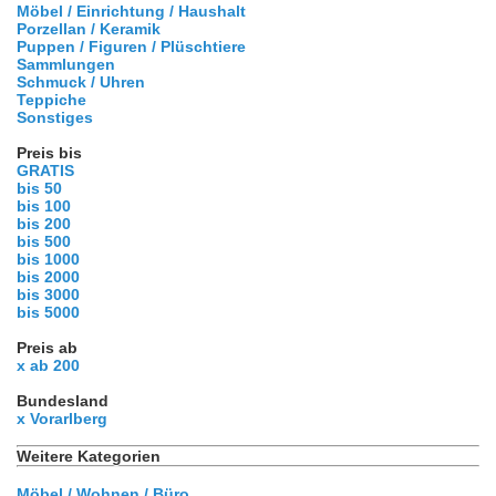
Möbel / Einrichtung / Haushalt
Porzellan / Keramik
Puppen / Figuren / Plüschtiere
Sammlungen
Schmuck / Uhren
Teppiche
Sonstiges
Preis bis
GRATIS
bis 50
bis 100
bis 200
bis 500
bis 1000
bis 2000
bis 3000
bis 5000
Preis ab
x ab 200
Bundesland
x Vorarlberg
Weitere Kategorien
Möbel / Wohnen / Büro