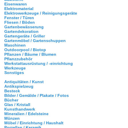
Eisenwaren
Elektromaterial
Elektrowerkzeuge / Reinigungsgeräte
Fenster / Türen
Fliesen / Böden
Gartenbewässerung
Gartendekoration
Gartengeräte / Griller
Gartenmöbel / Gartenschuppen
Maschinen
Outdoorpool / Biotop
Pflanzen / Bäume / Blumen
Pflanzzubehör
Werkstattausrüstung / -einrichtung
Werkzeuge
Sonstiges
Antiquitäten / Kunst
Antikspielzeug
Besteck
Bilder / Gemälde / Plakate / Fotos
Bücher
Glas / Kristall
Kunsthandwerk
Mineralien / Edelsteine
Münzen
Möbel / Einrichtung / Haushalt
Porzellan / Keramik