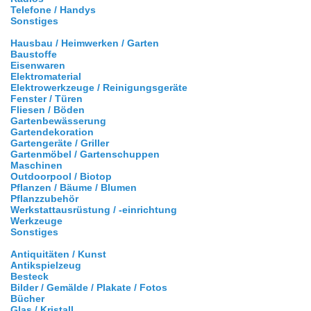
Telefone / Handys
Sonstiges
Hausbau / Heimwerken / Garten
Baustoffe
Eisenwaren
Elektromaterial
Elektrowerkzeuge / Reinigungsgeräte
Fenster / Türen
Fliesen / Böden
Gartenbewässerung
Gartendekoration
Gartengeräte / Griller
Gartenmöbel / Gartenschuppen
Maschinen
Outdoorpool / Biotop
Pflanzen / Bäume / Blumen
Pflanzzubehör
Werkstattausrüstung / -einrichtung
Werkzeuge
Sonstiges
Antiquitäten / Kunst
Antikspielzeug
Besteck
Bilder / Gemälde / Plakate / Fotos
Bücher
Glas / Kristall