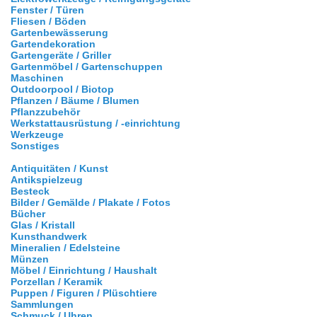
Fenster / Türen
Fliesen / Böden
Gartenbewässerung
Gartendekoration
Gartengeräte / Griller
Gartenmöbel / Gartenschuppen
Maschinen
Outdoorpool / Biotop
Pflanzen / Bäume / Blumen
Pflanzzubehör
Werkstattausrüstung / -einrichtung
Werkzeuge
Sonstiges
Antiquitäten / Kunst
Antikspielzeug
Besteck
Bilder / Gemälde / Plakate / Fotos
Bücher
Glas / Kristall
Kunsthandwerk
Mineralien / Edelsteine
Münzen
Möbel / Einrichtung / Haushalt
Porzellan / Keramik
Puppen / Figuren / Plüschtiere
Sammlungen
Schmuck / Uhren