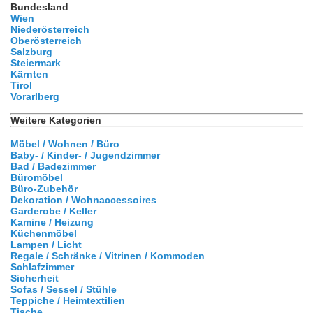
Bundesland
Wien
Niederösterreich
Oberösterreich
Salzburg
Steiermark
Kärnten
Tirol
Vorarlberg
Weitere Kategorien
Möbel / Wohnen / Büro
Baby- / Kinder- / Jugendzimmer
Bad / Badezimmer
Büromöbel
Büro-Zubehör
Dekoration / Wohnaccessoires
Garderobe / Keller
Kamine / Heizung
Küchenmöbel
Lampen / Licht
Regale / Schränke / Vitrinen / Kommoden
Schlafzimmer
Sicherheit
Sofas / Sessel / Stühle
Teppiche / Heimtextilien
Tische